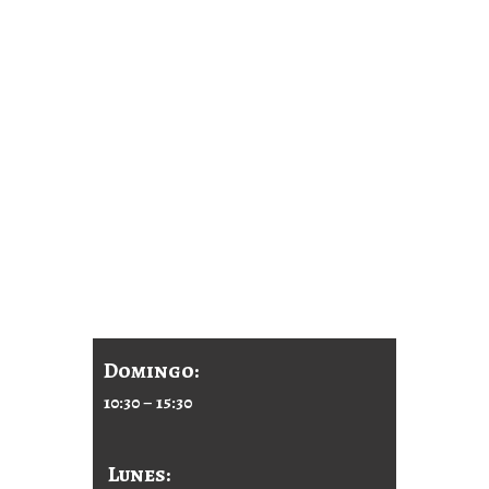
Ven a vernos a
Avda. Rey Juan
Carlos I, 11.406,
Jerez de la
Frontera, Cádiz.
HORARIO
Abierto ( horario
especificado )
Domingo:
10:30 – 15:30
Lunes: